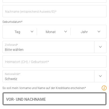
Nachname (entsprechend Ausweis/ID)
*
Geburtsdatum
*
Tag
Monat
Jahr
Tag
Monat
Jahr
Zivilstand
*
Bitte wählen
Heimatort (CH) / Geburtsort
*
Nationalität
*
Schweiz
So soll mein Vorname und Name auf der Kreditkarte erscheinen
*