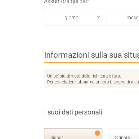
Assunto/a qui dal
*
giorno
me
giorno
mese
Informazioni sulla sua sit
Un po' più di metà della richiesta è fatta!
Per concludere, abbiamo ancora bisogno di alcuni
I suoi dati personali
Signor
Signora